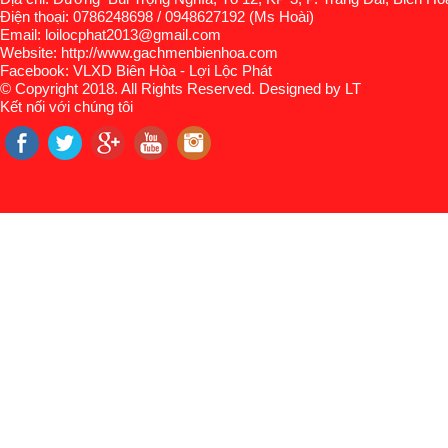
Điện thoại: 0786248698 / 0948627192 (Ms Hoài)
Email: loilocphat2013@gmail.com
Website: http://www.gachmenbienhoa.com
Facebook: VLXD Biên Hòa - Lợi Lộc Phát
© Copyright 2018. All Rights Reserved. Designed by LT
Kết nối với chúng tôi