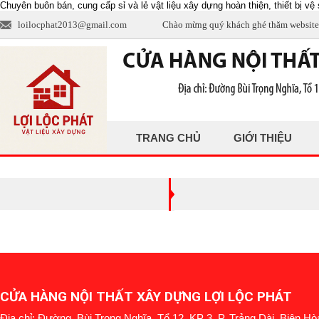
Chuyên buôn bán, cung cấp sỉ và lẻ vật liệu xây dựng hoàn thiện, thiết bị vệ s
loilocphat2013@gmail.com
Chào mừng quý khách ghé thăm website
TRANG CHỦ
GIỚI THIỆU
CỬA HÀNG NỘI THẤT XÂY DỰNG LỢI LỘC PHÁT
Địa chỉ: Đường Bùi Trọng Nghĩa, Tổ 12, KP 3, P. Trảng Dài, Biên Hò