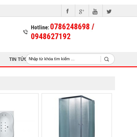
0786248698 /
Hotline:
0948627192
TIN TỨC
LIÊN HỆ