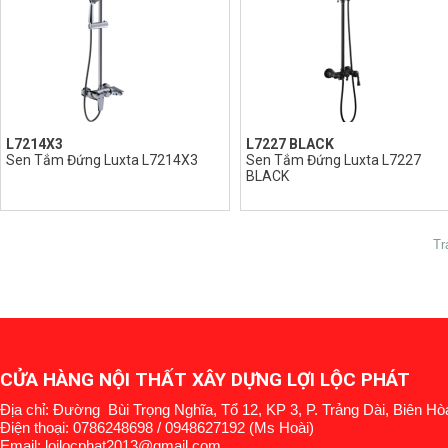
L7214X3
L7227 BLACK
Sen Tắm Đứng Luxta L7214X3
Sen Tắm Đứng Luxta L7227
BLACK
Tr
CỬA HÀNG NỘI THẤT XÂY DỰNG LỢI LỘC PHÁT
Địa chỉ: Đường Bùi Trọng Nghĩa, Tổ 12, KP 3, P. Trảng Dài, Biên Hò
Điện thoại: 0786248698 / 0948627192 (Ms Hoài)
Email: loilocphat2013@gmail.com