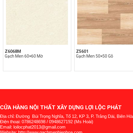
Z6068M
Z5601
Gạch Men 60×60 Mờ
Gạch Men 50×50 Gỗ
CỬA HÀNG NỘI THẤT XÂY DỰNG LỢI LỘC PHÁT
Địa chỉ: Đường Bùi Trọng Nghĩa, Tổ 12, KP 3, P. Trảng Dài, Biên Hò
Điện thoại: 0786248698 / 0948627192 (Ms Hoài)
Email: loilocphat2013@gmail.com
Website: http://www.gachmenbienhoa.com