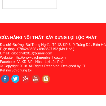
CỬA HÀNG NỘI THẤT XÂY DỰNG LỢI LỘC PHÁT
Địa chỉ: Đường Bùi Trọng Nghĩa, Tổ 12, KP 3, P. Trảng Dài, Biên Hò
Điện thoại: 0786248698 / 0948627192 (Ms Hoài)
Email: loilocphat2013@gmail.com
Website: http://www.gachmenbienhoa.com
Facebook: VLXD Biên Hòa - Lợi Lộc Phát
© Copyright 2018. All Rights Reserved. Designed by LT
Kết nối với chúng tôi