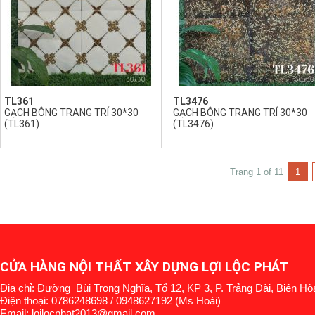
TL361
TL3476
GẠCH BÔNG TRANG TRÍ 30*30
GẠCH BÔNG TRANG TRÍ 30*30
(TL361)
(TL3476)
Trang 1 of 11
1
CỬA HÀNG NỘI THẤT XÂY DỰNG LỢI LỘC PHÁT
Địa chỉ: Đường Bùi Trọng Nghĩa, Tổ 12, KP 3, P. Trảng Dài, Biên Hò
Điện thoại: 0786248698 / 0948627192 (Ms Hoài)
Email: loilocphat2013@gmail.com